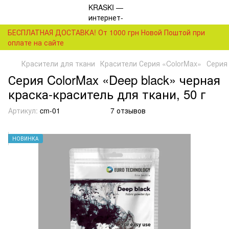
БЕСПЛАТНАЯ ДОСТАВКА! От 1000 грн Новой Поштой при
оплате на сайте
Красители для ткани
Красители Серия «ColorMax»
Серия 
Серия ColorMax «Deep black» черная
краска-краситель для ткани, 50 г
Артикул:
cm-01
7 отзывов
НОВИНКА