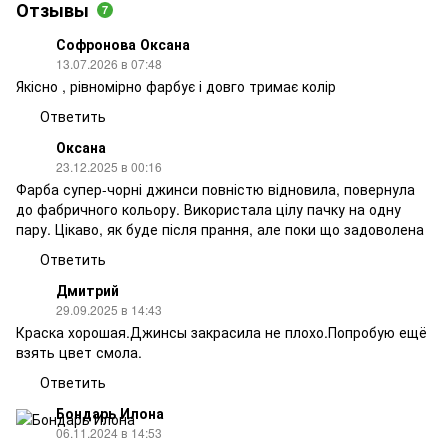
Отзывы
7
Софронова Оксана
13.07.2026 в 07:48
Якісно , рівномірно фарбує і довго тримає колір
Ответить
Оксана
23.12.2025 в 00:16
Фарба супер-чорні джинси повністю відновила, повернула
до фабричного кольору. Використала цілу пачку на одну
пару. Цікаво, як буде після прання, але поки що задоволена
Ответить
Дмитрий
29.09.2025 в 14:43
Краска хорошая.Джинсы закрасила не плохо.Попробую ещё
взять цвет смола.
Ответить
Бондарь Илона
06.11.2024 в 14:53