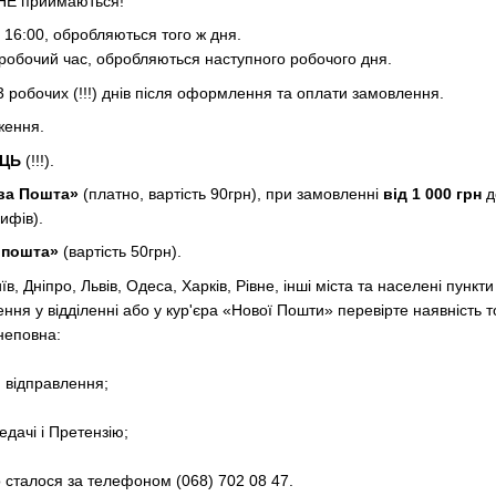
НЕ приймаються!
16:00, обробляються того ж дня.
робочий час, обробляються наступного робочого дня.
 робочих (!!!) днів після оформлення та оплати замовлення.
ження.
ЕЦЬ
(!!!).
ва Пошта»
(платно, вартість 90грн), при замовленні
від 1 000 грн
д
ифів).
рпошта»
(вартість 50грн).
в, Дніпро, Львів, Одеса, Харків, Рівне, інші міста та населені пункти
ня у відділенні або у кур'єра «Нової Пошти» перевірте наявність т
неповна:
я відправлення;
едачі і Претензію;
о сталося за телефоном (068) 702 08 47.