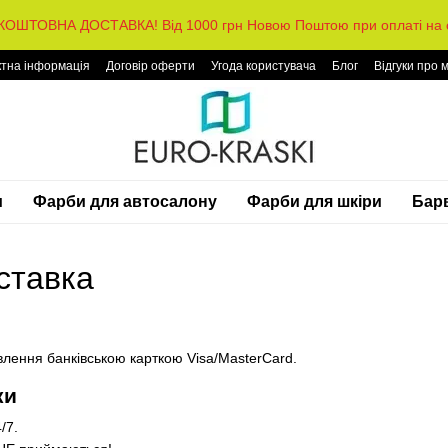
КОШТОВНА ДОСТАВКА! Від 1000 грн Новою Поштою при оплаті на с
ктна інформація
Договір оферти
Угода користувача
Блог
Відгуки про 
и
Фарби для автосалону
Фарби для шкіри
Барв
ставка
лення банківською карткою Visa/MasterCard.
ки
/7.