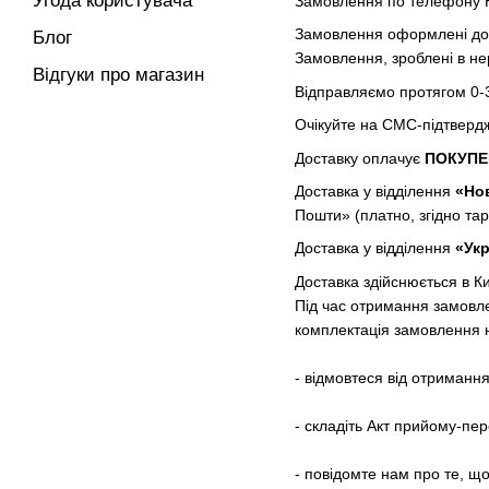
Угода користувача
Замовлення по телефону 
Замовлення оформлені до 
Блог
Замовлення, зроблені в не
Відгуки про магазин
Відправляємо протягом 0-3
Очікуйте на СМС-підтверд
Доставку оплачує
ПОКУП
Доставка у відділення
«Но
Пошти» (платно, згідно тар
Доставка у відділення
«Ук
Доставка здійснюється в Киї
Під час отримання замовлен
комплектація замовлення 
- відмовтеся від отриманн
- складіть Акт прийому-пер
- повідомте нам про те, щ