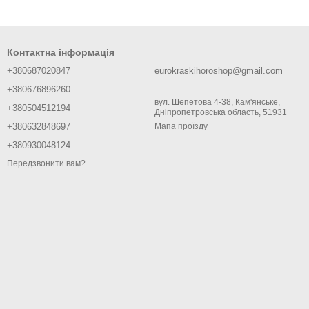
Контактна інформація
+380687020847
eurokraskihoroshop@gmail.com
+380676896260
вул. Шепетова 4-38, Кам'янське,
+380504512194
Дніпропетровська область, 51931
+380632848697
Мапа проїзду
+380930048124
Передзвонити вам?