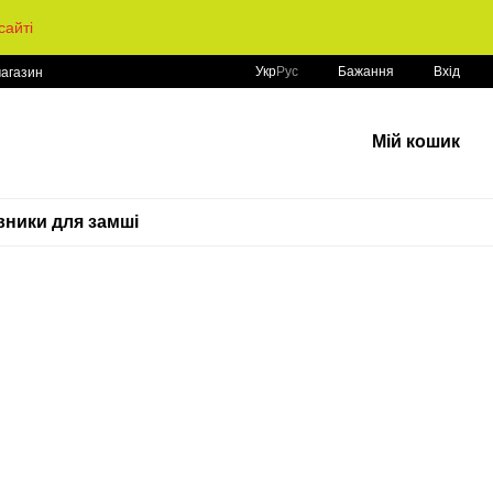
айті
Укр
Рус
Бажання
Вхід
магазин
Мій кошик
ники для замші