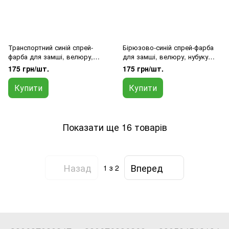
Транспортний синій спрей-
Бірюзово-синій спрей-фарба
фарба для замші, велюру,
для замші, велюру, нубуку
нубуку 5017
5018
175 грн/шт.
175 грн/шт.
Купити
Купити
Показати ще 16 товарів
Назад
Вперед
1
з 2