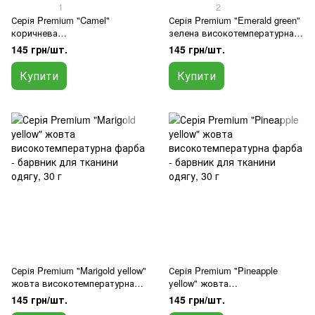
1
2
Серія Premium "Camel"
Серія Premium "Emerald green"
коричнева
зелена високотемпературна
високотемпературна фарба -
фарба - барвник для тканини
145 грн/шт.
145 грн/шт.
барвник для тканини одягу, 30
одягу, 30 г
г
Купити
Купити
Серія Premium "Marigold yellow"
Серія Premium "Pineapple
жовта високотемпературна
yellow" жовта
фарба - барвник для тканини
високотемпературна фарба -
145 грн/шт.
145 грн/шт.
одягу, 30 г
барвник для тканини одягу, 30