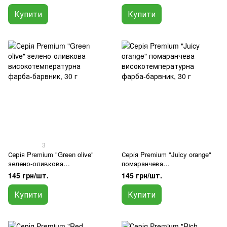
барвник для тканини одягу, 30
барвник для тканини одягу, 30
г
г
Купити
Купити
3
Серія Premium "Green olive"
Серія Premium "Juicy orange"
зелено-оливкова
помаранчева
високотемпературна фарба-
високотемпературна фарба-
145 грн/шт.
145 грн/шт.
барвник, 30 г
барвник, 30 г
Купити
Купити