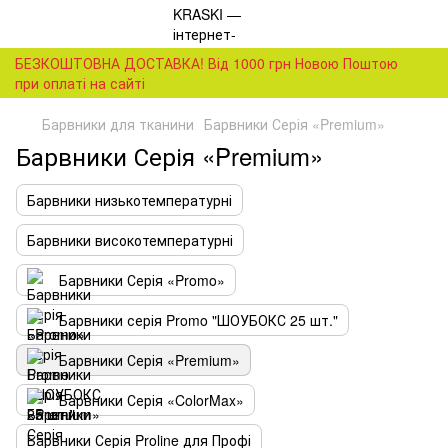
БЕЗКОШТОВНА ДОСТАВКА! Від 1000 грн Новою Поштою
при оплаті на сайті
Барвники для тканини
Барвники Серія «Premium»
Барвники Серія «Premium»
Барвники низькотемпературні
Барвники високотемпературні
Барвники Серія «Promo»
Барвники серія Promo "ШОУБОКС 25 шт."
Барвники Серія «Premium»
Барвники Серія «ColorMax»
Барвники Серія Proline для Профі