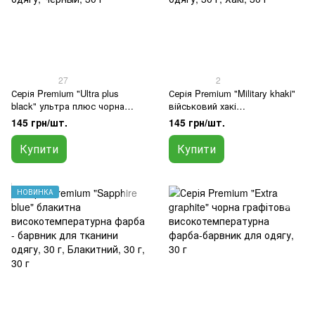
27
2
Серія Premium "Ultra plus
Серія Premium "Military khaki"
black" ультра плюс чорна
військовий хакі
високотемпературна фарба-
високотемпературна фарба -
145 грн/шт.
145 грн/шт.
барвник для тканини одягу
барвник для тканини одягу, 30
г
Купити
Купити
НОВИНКА