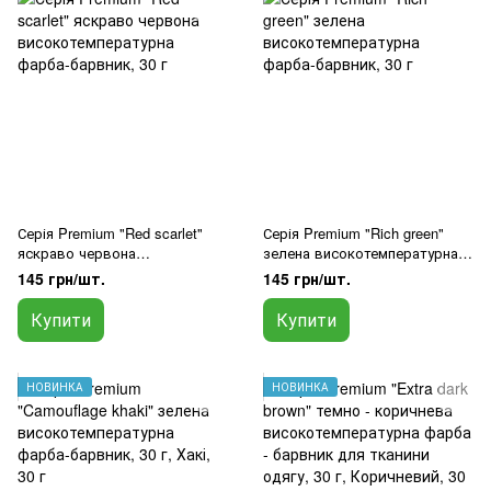
Серія Premium "Red scarlet"
Серія Premium "Rich green"
яскраво червона
зелена високотемпературна
високотемпературна фарба-
фарба-барвник, 30 г
145 грн/шт.
145 грн/шт.
барвник, 30 г
Купити
Купити
НОВИНКА
НОВИНКА