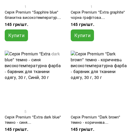
1
1
Серія Premium "Sapphire blue"
Серія Premium "Extra graphite"
блакитна високотемпературна
чорна графітова
фарба - барвник для тканини
високотемпературна фарба-
145 грн/шт.
145 грн/шт.
одягу, 30 г
барвник для одягу, 30 г
Купити
Купити
5
Серія Premium "Extra dark blue"
Серія Premium "Dark brown"
темно - синя
темно - коричнева
високотемпературна фарба -
високотемпературна фарба -
145 грн/шт.
145 грн/шт.