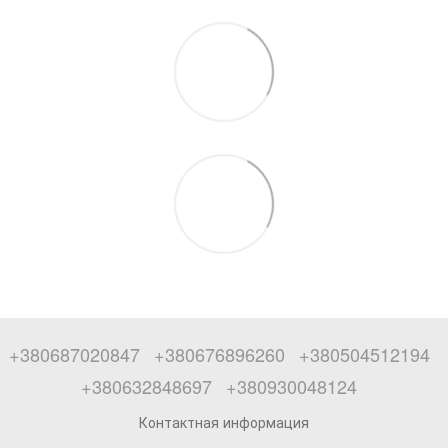
+380687020847
+380676896260
+380504512194
+380632848697
+380930048124
Контактная информация