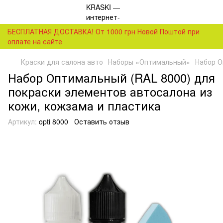
БЕСПЛАТНАЯ ДОСТАВКА! От 1000 грн Новой Поштой при
оплате на сайте
Краски для салона авто
Наборы «Оптимальный»
Набор О
Набор Оптимальный (RAL 8000) для
покраски элементов автосалона из
кожи, кожзама и пластика
Артикул:
opti 8000
Оставить отзыв