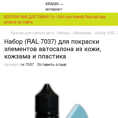
БЕСПЛАТНАЯ ДОСТАВКА! От 1000 грн Новой Поштой при
оплате на сайте
Краски для салона авто
Наборы «Минимум»
Набор (RAL 
Набор (RAL 7037) для покраски
элементов автосалона из кожи,
кожзама и пластика
Артикул:
nv 7037
Оставить отзыв