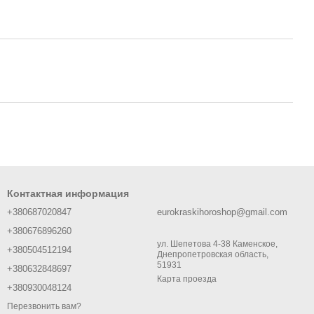
Контактная информация
+380687020847
eurokraskihoroshop@gmail.com
+380676896260
ул. Шепетова 4-38 Каменское,
+380504512194
Днепропетровская область,
51931
+380632848697
Карта проезда
+380930048124
Перезвонить вам?