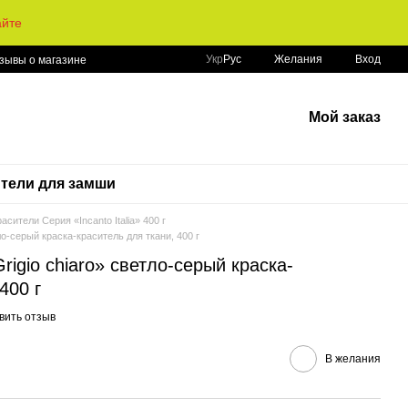
айте
Укр
Рус
Желания
Вход
зывы о магазине
Мой заказ
тели для замши
расители Серия «Incanto Italia» 400 г
тло-серый краска-краситель для ткани, 400 г
Grigio chiaro» светло-серый краска-
400 г
вить отзыв
В желания