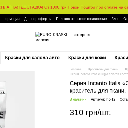
ПЛАТНАЯ ДОСТАВКА! От 1000 грн Новой Поштой при оплате на с
 информация
Договор оферты
Пользовательское соглашение
Блог
От
Краски для салона авто
Краски для кожи
Краси
Главная
Красители для ткани
К
Серия Incanto Italia «Grigio chiaro» све
Серия Incanto Italia «
краситель для ткани, 
В наличии
Артикул: Inc-12
Оста
310 грн/шт.