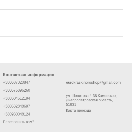
Контактная информация
+380687020847
eurokraskihoroshop@gmail.com
+380676896260
ул. Шепетова 4-38 Каменское,
+380504512194
Днепропетровская область,
51931
+380632848697
Карта проезда
+380930048124
Перезвонить вам?