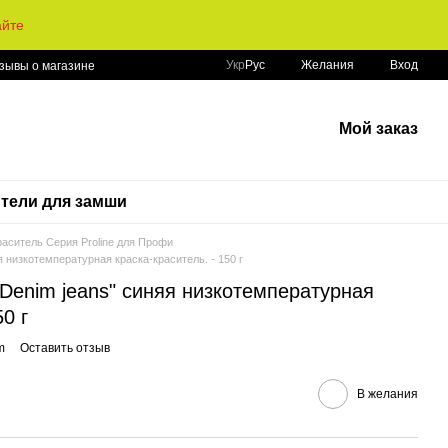
айте
Укр
Рус
Желания
Вход
зывы о магазине
Мой заказ
тели для замши
раситель Серия Proline для Профи
я низкотемпературная краска-краситель. - 150 г
"Denim jeans" синяя низкотемпературная
50 г
m
Оставить отзыв
В желания