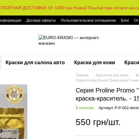
ПЛАТНАЯ ДОСТАВКА! От 1000 грн Новой Поштой при оплате на с
 информация
Договор оферты
Пользовательское соглашение
Блог
От
Краски для салона авто
Краски для кожи
Краси
Главная
Красители для ткани
К
Серия Proline Promo "Denim jeans" синя
Серия Proline Promo 
краска-краситель. - 1
В наличии
Артикул: P-P-002-deni
550 грн/шт.