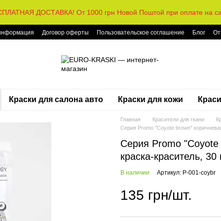
ПЛАТНАЯ ДОСТАВКА! От 1000 грн Новой Поштой при оплате на с
 информация
Договор оферты
Пользовательское соглашение
Блог
От
Краски для салона авто
Краски для кожи
Краси
Главная
Красители для ткани
К
Серия Promo "Coyote brown" коричневая
Серия Promo "Coyote
краска-краситель, 30 
В наличии
Артикул: P-001-coybr
135 грн/шт.