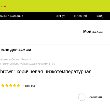
айте
Укр
Рус
Желания
Вход
зывы о магазине
Мой заказ
тели для замши
расители Серия «Promo»
 низкотемпературная краска-краситель, 30 г
 brown" коричневая низкотемпературная
г
2 отзыва
В желания