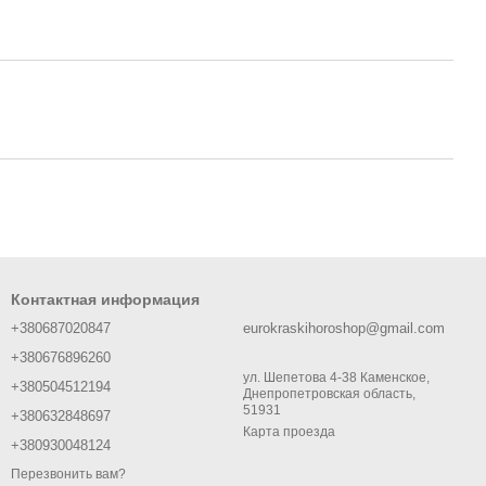
Контактная информация
+380687020847
eurokraskihoroshop@gmail.com
+380676896260
ул. Шепетова 4-38 Каменское,
+380504512194
Днепропетровская область,
51931
+380632848697
Карта проезда
+380930048124
Перезвонить вам?