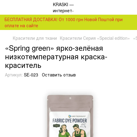
БЕСПЛАТНАЯ ДОСТАВКА! От 1000 грн Новой Поштой при
оплате на сайте
Красители для ткани
Красители Серия «Special edition»
«
«Spring green» ярко-зелёная
низкотемпературная краска-
краситель
Артикул:
SE-023
Оставить отзыв