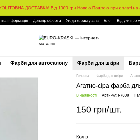
КОШТОВНА ДОСТАВКА! Від 1000 грн Новою Поштою при оплаті на с
ктна інформація
Договір оферти
Угода користувача
Блог
Відгуки про 
и
Фарби для автосалону
Фарби для шкіри
Барв
Головна
Фарби для шкіри
Агатн
Агатно-сіра фарба дл
В наявності
Артикул: l-7038
Нап
150 грн/шт.
Колір