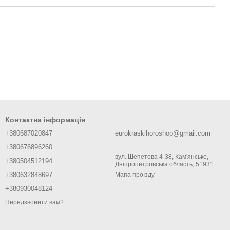
Контактна інформація
+380687020847
eurokraskihoroshop@gmail.com
+380676896260
вул. Шепетова 4-38, Кам'янське,
+380504512194
Дніпропетровська область, 51931
+380632848697
Мапа проїзду
+380930048124
Передзвонити вам?