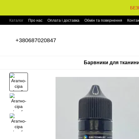
Перейти до основного контенту
БЕЗ
Каталог
Про нас
Оплата і доставка
Обмін та повернення
Конта
+380687020847
Барвники для тканин