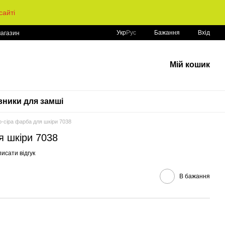
айті
Укр
Рус
Бажання
Вхід
магазин
Мій кошик
ники для замші
о-сіра фарба для шкіри 7038
я шкіри 7038
исати відгук
В бажання