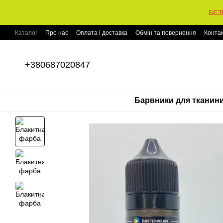
Перейти до основного контенту
БЕЗ
Каталог
Про нас
Оплата і доставка
Обмін та повернення
Конта
+380687020847
Барвники для тканин