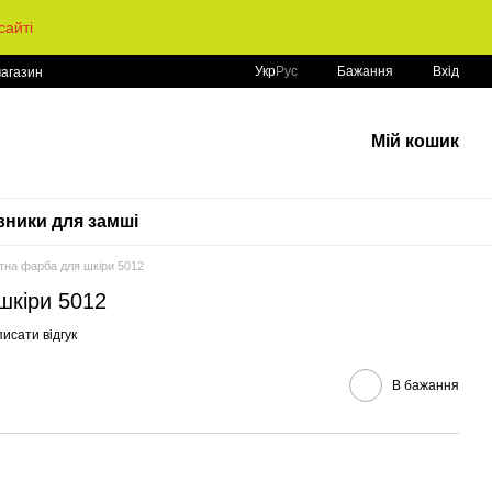
айті
Укр
Рус
Бажання
Вхід
магазин
Мій кошик
ники для замші
тна фарба для шкіри 5012
шкіри 5012
исати відгук
В бажання