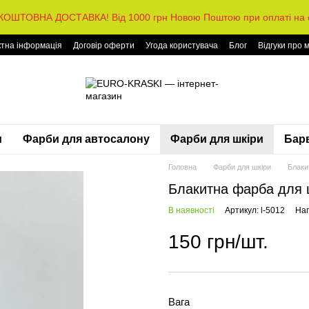
КОШТОВНА ДОСТАВКА! Від 1000 грн Новою Поштою при оплаті на с
ктна інформація
Договір оферти
Угода користувача
Блог
Відгуки про 
и
Фарби для автосалону
Фарби для шкіри
Барв
Головна
Фарби для шкіри
Блаки
Блакитна фарба для 
В наявності
Артикул: l-5012
Нап
150 грн/шт.
Вага