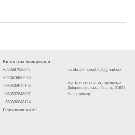
Контактна інформація
+380687020847
eurokraskihoroshop@gmail.com
+380676896260
вул. Шепетова 4-38, Кам'янське,
+380504512194
Дніпропетровська область, 51931
+380632848697
Мапа проїзду
+380930048124
Передзвонити вам?