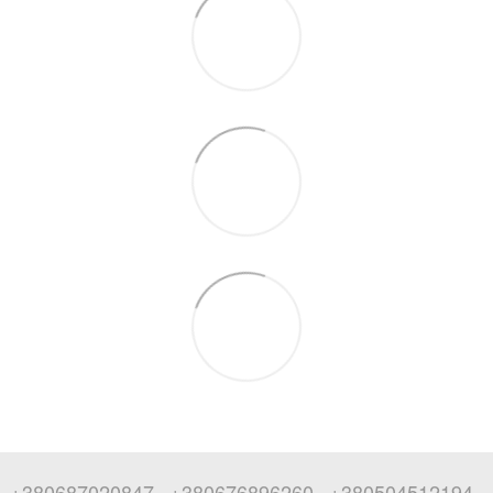
+380687020847
+380676896260
+380504512194