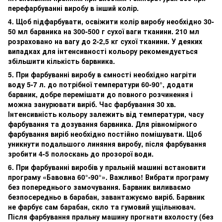
перефарбуванні виробу в інший колір.
4. Щоб підфарбувати, освіжити колір виробу необхідно 30-
50 мл барвника на 300-500 г сухої ваги тканини. 210 мл
розраховано на вагу до 2-2,5 кг сухої тканини. У деяких
випадках для інтенсивності кольору рекомендується
збільшити кількість барвника.
5. При фарбуванні виробу в ємності необхідно нагріти
воду 5-7 л. до потрібної температури 60-90°, додати
барвник, добре перемішати до повного розчинення і
можна занурювати виріб. Час фарбування 30 хв.
Інтенсивність кольору залежить від температури, часу
фарбування та дозування барвника. Для рівномірного
фарбування виріб необхідно постійно помішувати. Щоб
уникнути подальшого линяння виробу, після фарбування
зробити 4-5 полоскань до прозорої води.
6. При фарбуванні виробів у пральній машині встановити
програму «Бавовна 60°-90°». Важливо! Вибрати програму
без попереднього замочування. Барвник виливаємо
безпосередньо в барабан, завантажуємо виріб. Барвник
не фарбує сам барабан, скло та гумовий ущільнювач.
Після фарбування пральну машину прогнати вхолосту (без