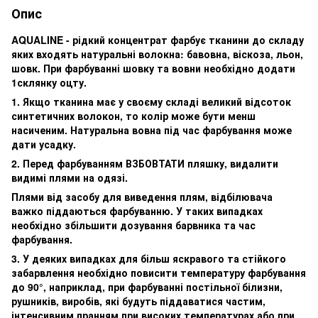
Опис
AQUALINE - рідкий концентрат фарбує тканини до складу
яких входять натуральні волокна: бавовна, віскоза, льон,
шовк. При фарбуванні шовку та вовни необхідно додати
1склянку оцту.
1. Якщо тканина має у своєму складі великий відсоток
синтетичних волокон, то колір може бути менш
насиченим. Натуральна вовна під час фарбування може
дати усадку.
2. Перед фарбуванням ВЗБОВТАТИ пляшку, видалити
видимі плями на одязі.
Плями від засобу для виведення плям, відбілювача
важко піддаються фарбуванню. У таких випадках
необхідно збільшити дозування барвника та час
фарбування.
3. У деяких випадках для більш яскравого та стійкого
забарвлення необхідно повисити температуру фарбування
до 90°, наприклад, при фарбуванні постільної білизни,
рушників, виробів, які будуть піддаватися частим,
інтенсивним пранням при високих температурах або при