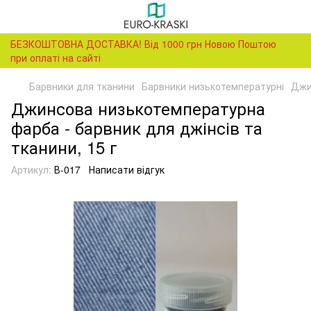
БЕЗКОШТОВНА ДОСТАВКА! Від 1000 грн Новою Поштою
при оплаті на сайті
Барвники для тканини
Барвники низькотемпературні
Джи
Джинсова низькотемпературна
фарба - барвник для джінсів та
тканини, 15 г
Артикул:
В-017
Написати відгук