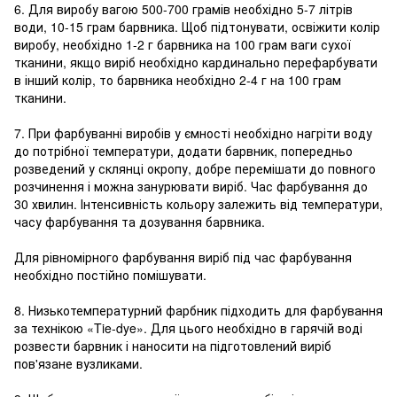
6. Для виробу вагою 500-700 грамів необхідно 5-7 літрів
води, 10-15 грам барвника. Щоб підтонувати, освіжити колір
виробу, необхідно 1-2 г барвника на 100 грам ваги сухої
тканини, якщо виріб необхідно кардинально перефарбувати
в інший колір, то барвника необхідно 2-4 г на 100 грам
тканини.
7. При фарбуванні виробів у ємності необхідно нагріти воду
до потрібної температури, додати барвник, попередньо
розведений у склянці окропу, добре перемішати до повного
розчинення і можна занурювати виріб. Час фарбування до
30 хвилин. Інтенсивність кольору залежить від температури,
часу фарбування та дозування барвника.
Для рівномірного фарбування виріб під час фарбування
необхідно постійно помішувати.
8. Низькотемпературний фарбник підходить для фарбування
за технікою «Tie-dye». Для цього необхідно в гарячій воді
розвести барвник і наносити на підготовлений виріб
пов'язане вузликами.