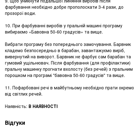
9. Щоб уникнути подальшої линяння виробів після
фарбування необхідно добре прополоскати 3-4 рази, до
прозорої води.
10. При фарбуванні виробів у пральній машині програму
вибираємо «Бавовна 50-60 градусів» та вище.
Вибрати програму без попереднього замочування. Барвник
кладемо безпосередньо в барабан, завантажуємо виріб,
вивернутий на виворот. Барвник не фарбує сам барабан та
гумовий ущільнювач. Після фарбування (для профілактики)
пральну машинку прогнати вхолосту (без речей) з пральним
порошком на програмі "бавовна 50-60 градусів" та вище.
11. Пофарбовані речі в майбутньому необхідно прати окремо
від світлих речей.
Наявність:
В НАЯВНОСТІ
Відгуки