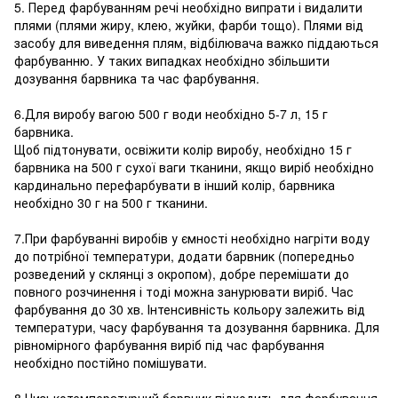
5. Перед фарбуванням речі необхідно випрати і видалити
плями (плями жиру, клею, жуйки, фарби тощо). Плями від
засобу для виведення плям, відбілювача важко піддаються
фарбуванню. У таких випадках необхідно збільшити
дозування барвника та час фарбування.
6.Для виробу вагою 500 г води необхідно 5-7 л, 15 г
барвника.
Щоб підтонувати, освіжити колір виробу, необхідно 15 г
барвника на 500 г сухої ваги тканини, якщо виріб необхідно
кардинально перефарбувати в інший колір, барвника
необхідно 30 г на 500 г тканини.
7.При фарбуванні виробів у ємності необхідно нагріти воду
до потрібної температури, додати барвник (попередньо
розведений у склянці з окропом), добре перемішати до
повного розчинення і тоді можна занурювати виріб. Час
фарбування до 30 хв. Інтенсивність кольору залежить від
температури, часу фарбування та дозування барвника. Для
рівномірного фарбування виріб під час фарбування
необхідно постійно помішувати.
8.Низькотемпературний барвник підходить для фарбування