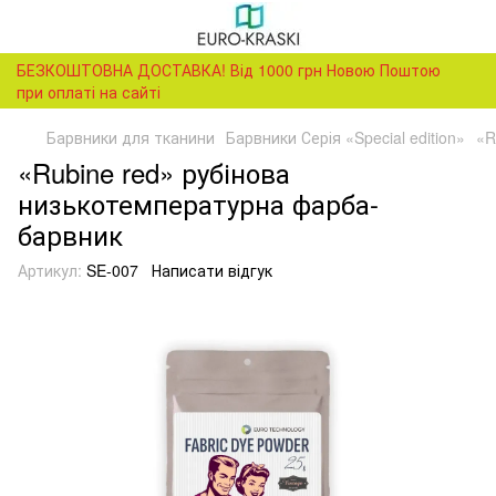
БЕЗКОШТОВНА ДОСТАВКА! Від 1000 грн Новою Поштою
при оплаті на сайті
Барвники для тканини
Барвники Серія «Special edition»
«R
«Rubine red» рубінова
низькотемпературна фарба-
барвник
Артикул:
SE-007
Написати відгук