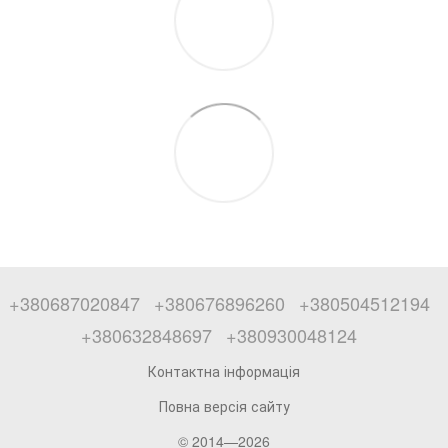
+380687020847
+380676896260
+380504512194
+380632848697
+380930048124
Контактна інформація
Повна версія сайту
© 2014—2026