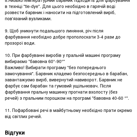
в техніці "tie-dye". Для цього необхідно в гарячій воді
розвести барвник і наносити на підготовлений виріб,
пов'язаний вузликами.
9. Щоб уникнути подальшого линяння, річ після
фарбування необхідно добре прополоскати 3-4 рази до
прозорої води.
10. При фарбуванні виробів у пральній машині програму
вибираємо "бавовна 60°-90°"
Важливо! Вибирати програму "без попереднього
замочування". Барвник кладемо безпосередньо в барабан,
завантажуємо виріб, вивернутий навиворот. Барвник не
фарбує сам барабан та гумовий ущільнювач. Після
фарбування пральну машинку прогнати вхолосту (без
речей) з пральним порошком на програмі "бавовна 40-60 °".
11. Пофарбовані речі в майбутньому необхідно прати окремо
від світлих речей.
Відгуки