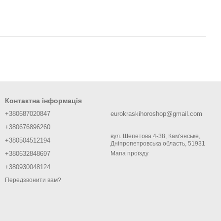
Контактна інформація
+380687020847
eurokraskihoroshop@gmail.com
+380676896260
вул. Шепетова 4-38, Кам'янське,
+380504512194
Дніпропетровська область, 51931
+380632848697
Мапа проїзду
+380930048124
Передзвонити вам?