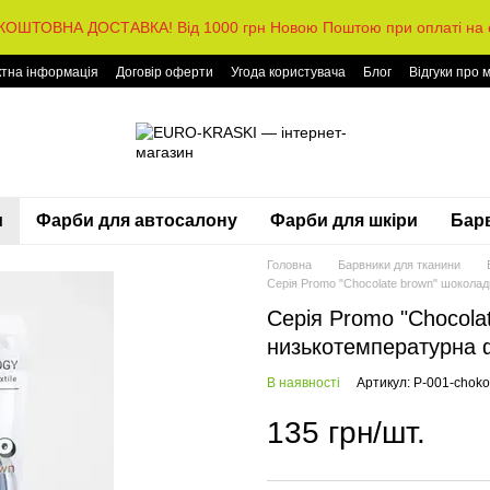
КОШТОВНА ДОСТАВКА! Від 1000 грн Новою Поштою при оплаті на с
ктна інформація
Договір оферти
Угода користувача
Блог
Відгуки про 
и
Фарби для автосалону
Фарби для шкіри
Барв
Головна
Барвники для тканини
Серія Promo "Chocolate brown" шокола
Серія Promo "Chocola
низькотемпературна ф
В наявності
Артикул: P-001-choko
135 грн/шт.