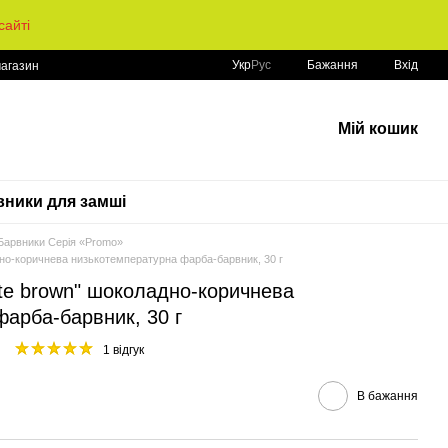
айті
Укр
Рус
Бажання
Вхід
магазин
Мій кошик
ники для замші
Барвники Серія «Promo»
дно-коричнева низькотемпературна фарба-барвник, 30 г
te brown" шоколадно-коричнева
арба-барвник, 30 г
1 відгук
В бажання