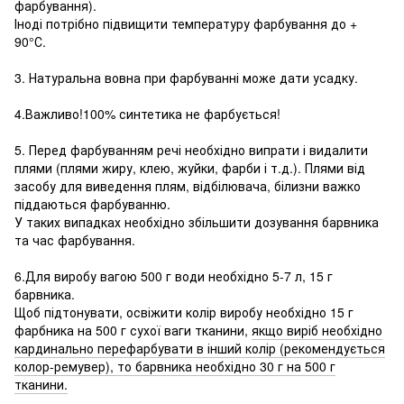
фарбування).
Іноді потрібно підвищити температуру фарбування до +
90°С.
3. Натуральна вовна при фарбуванні може дати усадку.
4.Важливо!100% синтетика не фарбується!
5. Перед фарбуванням речі необхідно випрати і видалити
плями (плями жиру, клею, жуйки, фарби і т.д.). Плями від
засобу для виведення плям, відбілювача, білизни важко
піддаються фарбуванню.
У таких випадках необхідно збільшити дозування барвника
та час фарбування.
6.Для виробу вагою 500 г води необхідно 5-7 л, 15 г
барвника.
Щоб підтонувати, освіжити колір виробу необхідно 15 г
фарбника на 500 г сухої ваги тканини,
якщо виріб необхідно
кардинально перефарбувати в інший колір
(рекомендується
колор-ремувер)
, то барвника необхідно 30 г на 500 г
тканини.