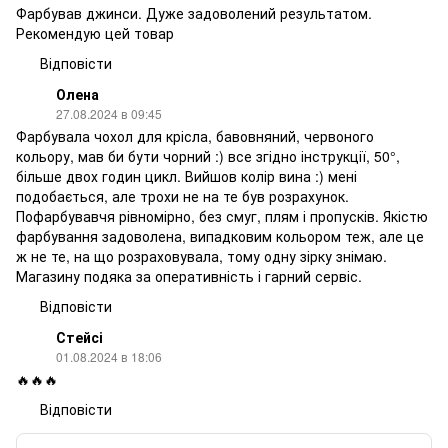
Фарбував джинси. Дуже задоволений результатом.
Рекомендую цей товар
Відповісти
Олена
27.08.2024 в 09:45
Фарбувала чохол для крісла, бавовняний, червоного
кольору, мав би бути чорний :) все згідно інструкції, 50°,
більше двох годин цикл. Вийшов колір вина :) мені
подобається, але трохи не на те був розрахунок.
Пофарбувавчя рівномірно, без смуг, плям і пропусків. Якістю
фарбування задоволена, випадковим кольором теж, але це
ж не те, на що розраховувала, тому одну зірку знімаю.
Магазину подяка за оперативність і гарний сервіс.
Відповісти
Стейсі
01.08.2024 в 18:06
🔥🔥🔥
Відповісти