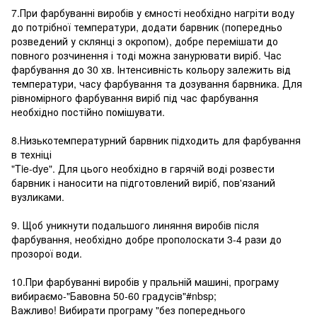
7.При фарбуванні виробів у ємності необхідно нагріти воду
до потрібної температури, додати барвник (попередньо
розведений у склянці з окропом), добре перемішати до
повного розчинення і тоді можна занурювати виріб. Час
фарбування до 30 хв. Інтенсивність кольору залежить від
температури, часу фарбування та дозування барвника. Для
рівномірного фарбування виріб під час фарбування
необхідно постійно помішувати.
8.Низькотемпературний барвник підходить для фарбування
в техніці
"Tie-dye". Для цього необхідно в гарячій воді розвести
барвник і наносити на підготовлений виріб, пов'язаний
вузликами.
9. Щоб уникнути подальшого линяння виробів після
фарбування, необхідно добре прополоскати 3-4 рази до
прозорої води.
10.При фарбуванні виробів у пральній машині, програму
вибираємо-"Бавовна 50-60 градусів"#nbsp;
Важливо! Вибирати програму "без попереднього