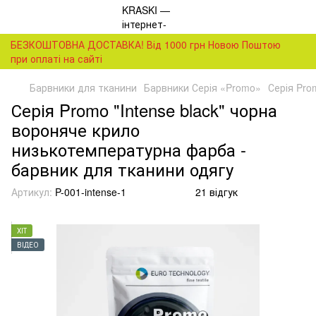
БЕЗКОШТОВНА ДОСТАВКА! Від 1000 грн Новою Поштою
при оплаті на сайті
Барвники для тканини
Барвники Серія «Promo»
Серія Pro
Серія Promo "Intense black" чорна
вороняче крило
низькотемпературна фарба -
барвник для тканини одягу
Артикул:
P-001-intense-1
21 відгук
ХІТ
ВІДЕО