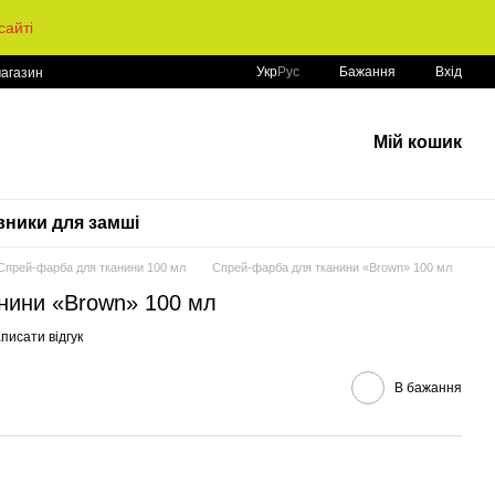
айті
Укр
Рус
Бажання
Вхід
магазин
Мій кошик
ники для замші
Спрей-фарба для тканини 100 мл
Спрей-фарба для тканини «Brown» 100 мл
нини «Brown» 100 мл
писати відгук
В бажання