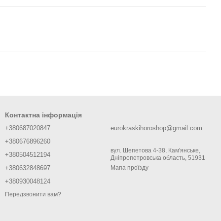
Контактна інформація
+380687020847
eurokraskihoroshop@gmail.com
+380676896260
вул. Шепетова 4-38, Кам'янське,
+380504512194
Дніпропетровська область, 51931
+380632848697
Мапа проїзду
+380930048124
Передзвонити вам?