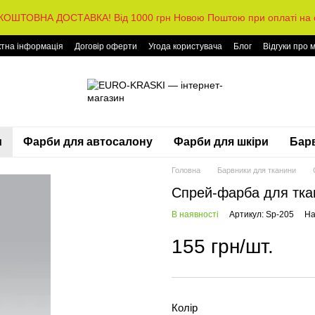
КОШТОВНА ДОСТАВКА! Від 1000 грн Новою Поштою при оплаті на с
ктна інформація
Договір оферти
Угода користувача
Блог
Відгуки про 
и
Фарби для автосалону
Фарби для шкіри
Барв
Головна
Барвники для тканини
Спрей-фарба для тка
В наявності
Артикул: Sp-205
На
155 грн/шт.
Колір