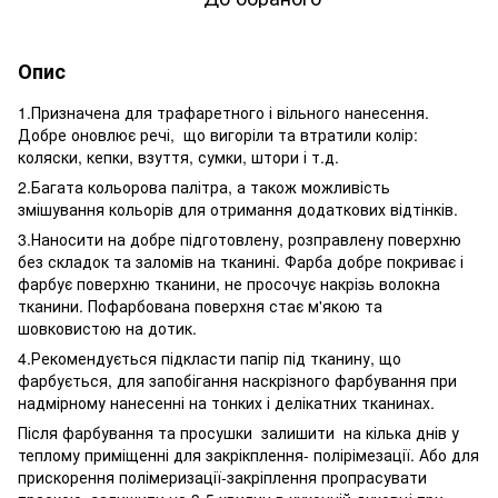
Опис
1.Призначена для трафаретного і вільного нанесення.
Добре оновлює речі, що вигоріли та втратили колір:
коляски, кепки, взуття, сумки, штори і т.д.
2.Багата кольорова палітра, а також можливість
змішування кольорів для отримання додаткових відтінків.
3.Наносити на добре підготовлену, розправлену поверхню
без складок та заломів на тканині. Фарба добре покриває і
фарбує поверхню тканини, не просочує накрізь волокна
тканини. Пофарбована поверхня стає м'якою та
шовковистою на дотик.
4.Рекомендується підкласти папір під тканину, що
фарбується, для запобігання наскрізного фарбування при
надмірному нанесенні на тонких і делікатних тканинах.
Після фарбування та просушки залишити на кілька днів у
теплому приміщенні для закрікплення- полірімезації. Або для
прискорення полімеризації-закріплення пропрасувати